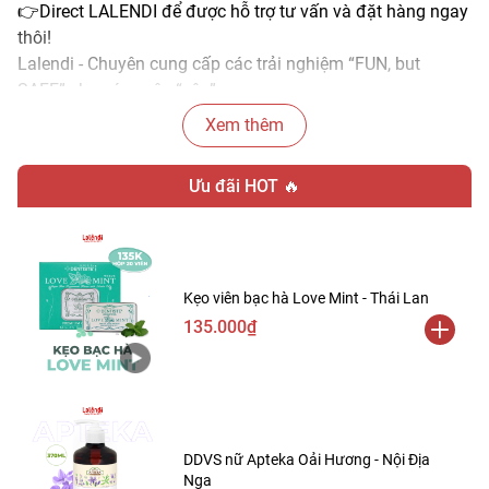
👉Direct LALENDI để được hỗ trợ tư vấn và đặt hàng ngay
thôi!
Lalendi - Chuyên cung cấp các trải nghiệm “FUN, but
SAFE” cho các cuộc “yêu”
—————
Xem thêm
Ưu đãi HOT 🔥
Kẹo viên bạc hà Love Mint - Thái Lan
135.000₫
DDVS nữ Apteka Oải Hương - Nội Địa
Nga