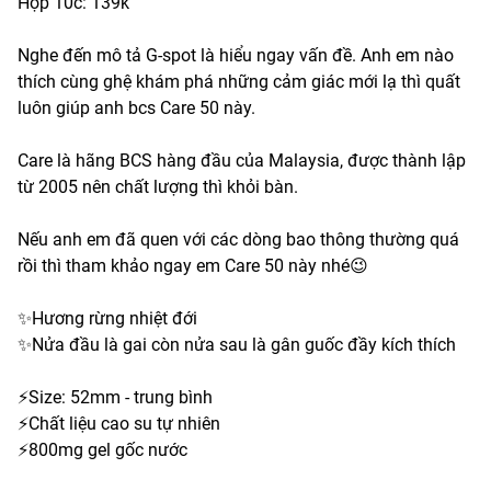
Hộp 10c: 139k
Nghe đến mô tả G-spot là hiểu ngay vấn đề. Anh em nào
thích cùng ghệ khám phá những cảm giác mới lạ thì quất
luôn giúp anh bcs Care 50 này.
Care là hãng BCS hàng đầu của Malaysia, được thành lập
từ 2005 nên chất lượng thì khỏi bàn.
Nếu anh em đã quen với các dòng bao thông thường quá
rồi thì tham khảo ngay em Care 50 này nhé😉
✨Hương rừng nhiệt đới
✨Nửa đầu là gai còn nửa sau là gân guốc đầy kích thích
⚡️Size: 52mm - trung bình
⚡️Chất liệu cao su tự nhiên
⚡️800mg gel gốc nước